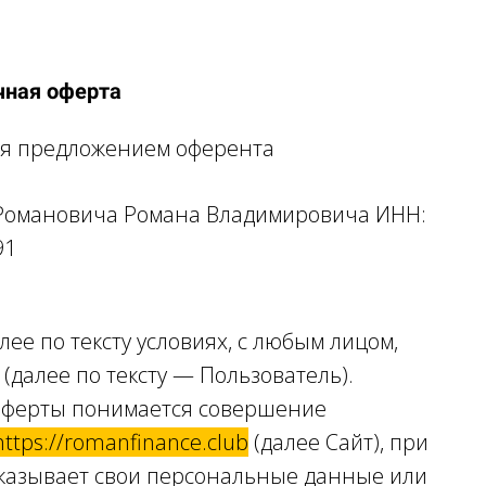
чная оферта
ся предложением оферента
Романовича Романа Владимировича ИНН:
91
ее по тексту условиях, с любым лицом,
(далее по тексту — Пользователь).
оферты понимается совершение
https://romanfinance.club
(далее Сайт), при
указывает свои персональные данные или